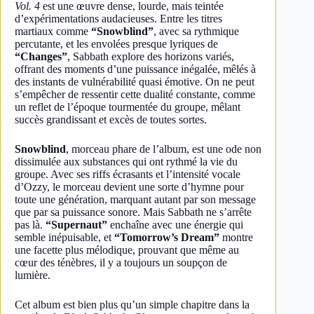
Vol. 4
est une œuvre dense, lourde, mais teintée
d’expérimentations audacieuses. Entre les titres
martiaux comme
“Snowblind”
, avec sa rythmique
percutante, et les envolées presque lyriques de
“Changes”
, Sabbath explore des horizons variés,
offrant des moments d’une puissance inégalée, mêlés à
des instants de vulnérabilité quasi émotive. On ne peut
s’empêcher de ressentir cette dualité constante, comme
un reflet de l’époque tourmentée du groupe, mêlant
succès grandissant et excès de toutes sortes.
Snowblind
, morceau phare de l’album, est une ode non
dissimulée aux substances qui ont rythmé la vie du
groupe. Avec ses riffs écrasants et l’intensité vocale
d’Ozzy, le morceau devient une sorte d’hymne pour
toute une génération, marquant autant par son message
que par sa puissance sonore. Mais Sabbath ne s’arrête
pas là.
“Supernaut”
enchaîne avec une énergie qui
semble inépuisable, et
“Tomorrow’s Dream”
montre
une facette plus mélodique, prouvant que même au
cœur des ténèbres, il y a toujours un soupçon de
lumière.
Cet album est bien plus qu’un simple chapitre dans la