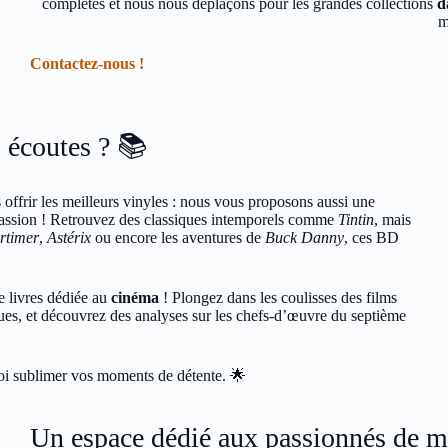
complètes et nous nous déplaçons pour les grandes collections
d
m
Contactez-nous !
 écoutes ? 📚
offrir les meilleurs vinyles : nous vous proposons aussi une
e passion ! Retrouvez des classiques intemporels comme
Tintin
, mais
rtimer
,
Astérix
ou encore les aventures de
Buck Danny
, ces BD
e livres dédiée au
cinéma
! Plongez dans les coulisses des films
ques, et découvrez des analyses sur les chefs-d’œuvre du septième
oi sublimer vos moments de détente. 🌟
Un espace dédié aux passionnés de mu