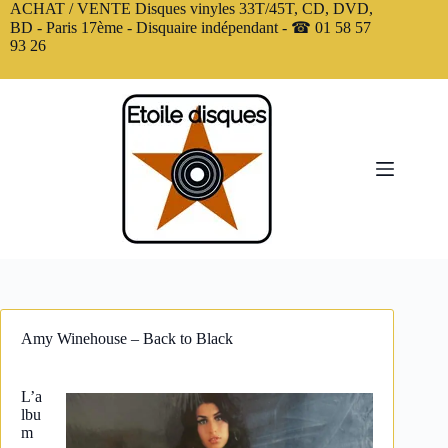
Passer
ACHAT / VENTE Disques vinyles 33T/45T, CD, DVD,
au
BD - Paris 17ème - Disquaire indépendant - ☎ 01 58 57
contenu
93 26
Amy Winehouse – Back to Black
L’a
lbu
m