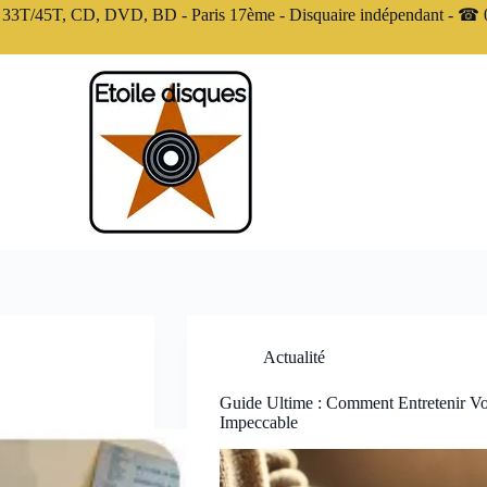
3T/45T, CD, DVD, BD - Paris 17ème - Disquaire indépendant - ☎ 0
Actualité
Guide Ultime : Comment Entretenir Vo
Impeccable