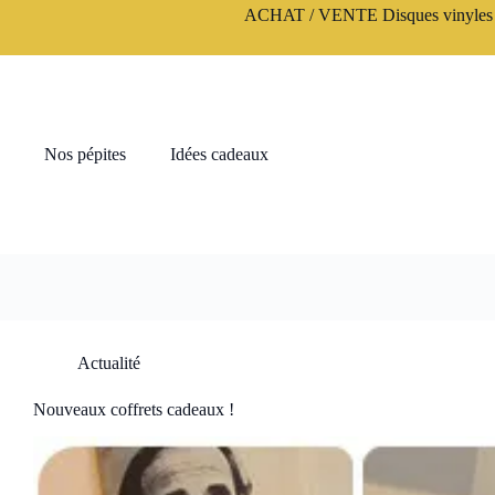
Passer
ACHAT / VENTE Disques vinyles 3
au
contenu
Nos pépites
Idées cadeaux
Actualité
Nouveaux coffrets cadeaux !